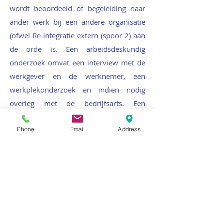
wordt beoordeeld of begeleiding naar
ander werk bij een andere organisatie
(ofwel
Re-integratie extern (spoor 2
) aan
de orde is.
Een arbeidsdeskundig
onderzoek omvat een interview met de
werkgever en de werknemer, een
werkplekonderzoek en indien nodig
overleg met de bedrijfsarts. Een
arbeidsdeskundig onderzoek en advies
Phone
Email
Address
is een belangrijk document bij het 'UWV-
poortwachterproof' maken van het re-
integratieverslag (RIV) van een
verzuimde werknemer na 2 jaar ziekte.
Meer informatie?