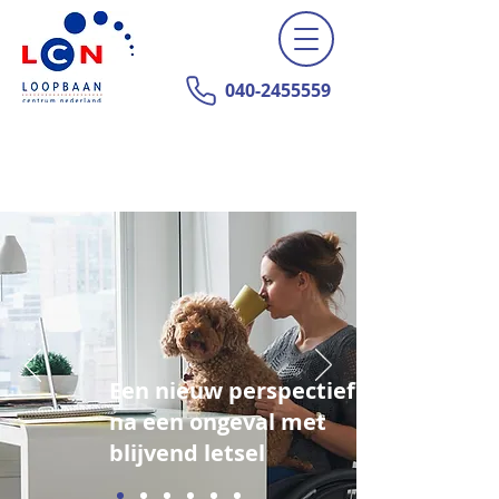
040-2455559
Een nieuw perspectief
na een ongeval met
blijvend letsel