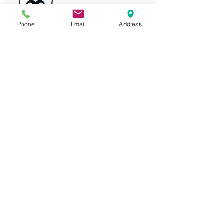
inzetbaarheid
Phone
Email
Address
Verzuim
en WVP
Letsel en
handicap
Ondernemer en
arbeidsongeschikt
Meer informatie?
Hebt u een vraag of wilt u een casus
bespreken?
Bel dan met Toine Werst op 06-